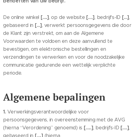
behoeften van uw bedrijf.
[….]
[….]
[…]
De online winkel
, op de website
, bedrijfs-ID
,
[…]
gebaseerd in
, verwerkt persoonsgegevens die door
de Klant zijn verstrekt, om aan de Algemene
Voorwaarden te voldoen en deze aanvullend te
bevestigen, om elektronische bestellingen en
verzendingen te verwerken en voor de noodzakelijke
communicatie gedurende een wettelijk verplichte
periode.
Algemene bepalingen
1.
Verwerkingsverantwoordelijke voor
persoonsgegevens, in overeenstemming met de AVG
[…..]
[….]
(hierna “Verordening” genoemd) is
, bedrijfs-ID
,
[….]
gebaseerd in
(hierna